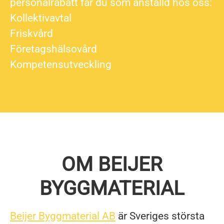
personalrabatt får du som anställd hos oss:
Kollektivavtal
Friskvård
Företagshälsovård
Kompetensutveckling
OM BEIJER
BYGGMATERIAL
Beijer Byggmaterial AB
är Sveriges största