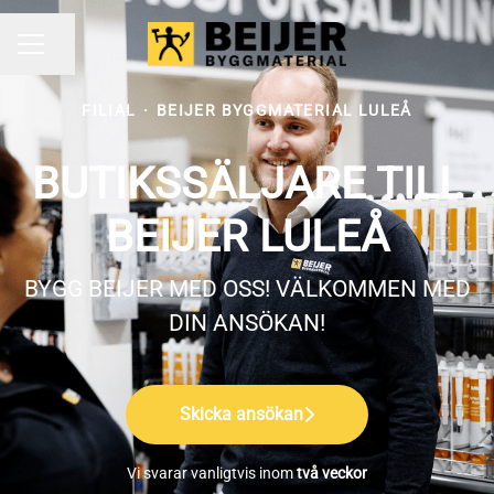
Dela sidan
KARRIÄRMENY
FILIAL
·
BEIJER BYGGMATERIAL LULEÅ
BUTIKSSÄLJARE TILL
BEIJER LULEÅ
BYGG BEIJER MED OSS! VÄLKOMMEN MED
DIN ANSÖKAN!
Skicka ansökan
Vi svarar vanligtvis inom
två veckor