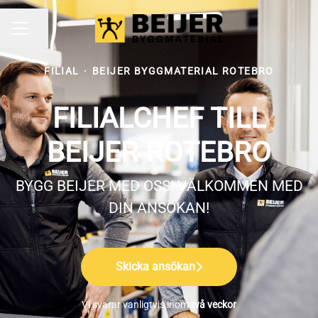
Dela sidan
KARRIÄRMENY
FILIAL
·
BEIJER BYGGMATERIAL ROTEBRO
FILIALCHEF TILL
BEIJER ROTEBRO
BYGG BEIJER MED OSS! VÄLKOMMEN MED
DIN ANSÖKAN!
Skicka ansökan
Vi svarar vanligtvis inom
två veckor